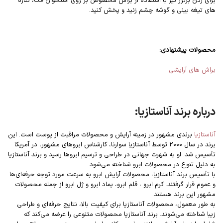
برای زدن برنزر نیز با استفاده از براش مخصوص بر روی استخوان فک، کناره
های تیغه بینی و گوشه چشم زنید و پخش کنید.
محصولات پیشنهادی:
براش های آرایشی
درباره برند آناستازیا:
آناستازیا
برندی مشهور در زمینه آرایش و محصولات مراقبت از پوست است. این
برند در سال ۲۰۰۰ توسط آناستازیا سوارنا، کارشناس ابروهای مشهور، در آمریکا
تأسیس شد. او به شهرت جهانی در طراحی و ترسیم ابروها رسید و برند آناستازیا
به دلیل تنوع در محصولات ابرو شناخته می‌شود.
با تأسیس برند آناستازیا، محصولات آرایش ابرو به سرعت مورد توجه حرفه‌ای‌ها
و عموم قرار گرفتند. کرم ابرو ، قلم ابرو، پماد ابرو و ژل ابرو از جمله محصولات
مشهور این برند هستند.
به طور معمول، محصولات آناستازیا برای کیفیت بالا، نتایج حرفه‌ای و طراحی
زیبا شناخته می‌شوند. برند آناستازیا محصولات متنوعی را عرضه می‌کند که