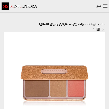
منو
خانه
»
فروشگاه
»
پالت رژگونه، هایلایتر و برنزر آناستازیا