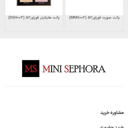
پالت صورت فوراور52 (MMG002)
پالت هایلایتر فوراور52 (DGH003)
مشاوره خرید
خرید حضوری