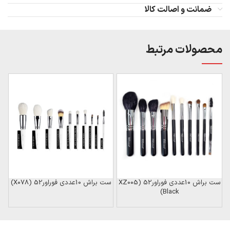
ضمانت و اصالت کالا
محصولات مرتبط
ست براش 10عددی فوراور52 (XZ005
ست براش 10عددی فوراور52 (X078)
Black)