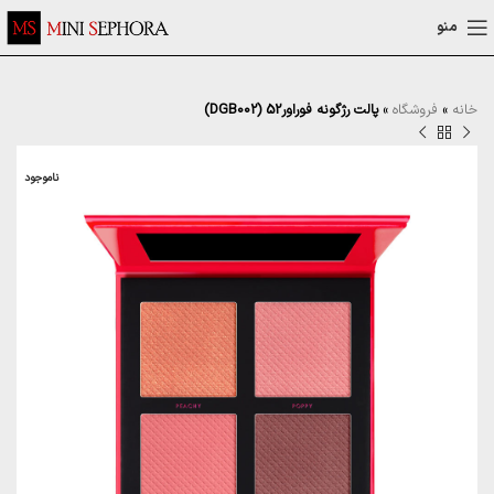
منو
خانه
»
فروشگاه
»
پالت رژگونه فوراور52 (DGB002)
ناموجود