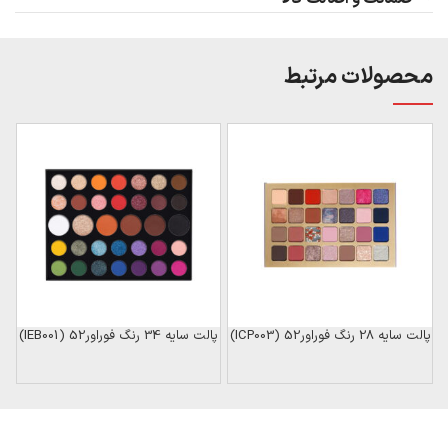
محصولات مرتبط
ن
پالت سایه 28 رنگ فوراور52 (ICP003)
پالت سایه 34 رنگ فوراور52 (IEB001)