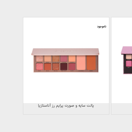
-19%
ناموجود
پالت سایه و صورت پرایم رز آناستازیا
پالت سایه 10 رن