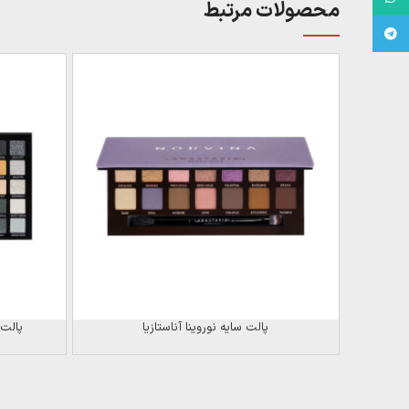
محصولات مرتبط
Telegram
پالت سایه نوروینا آناستازیا
پالت سایه 50 ر