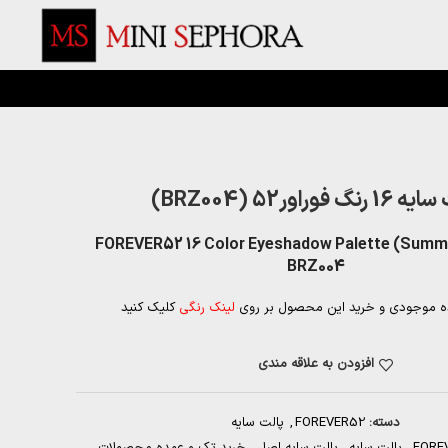
رنگ فوراور52 (BRZ004)
FOREVER52 16 Color Eyeshadow Palette (Summe
BRZ004
ه موجودی و خرید این محصول بر روی
لینک رنگی
کلیک کنید
افزودن به علاقه مندی
دسته:
FOREVER52
,
پالت سایه
FORE
,
پالت سایه
,
پالت سایه اصل
,
خرید تک و عمده محصولات