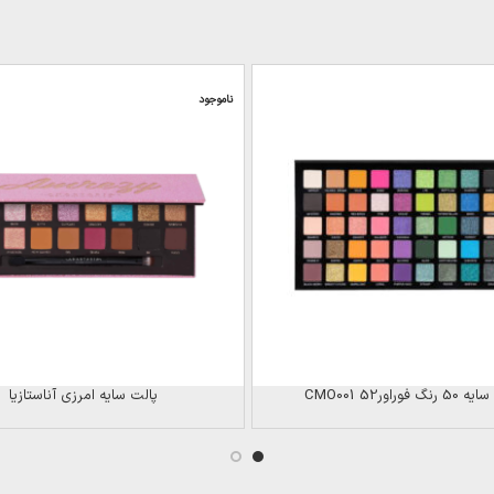
ناموجود
نگ فوراور52 CMO001
پالت سایه امرزی آناستازیا