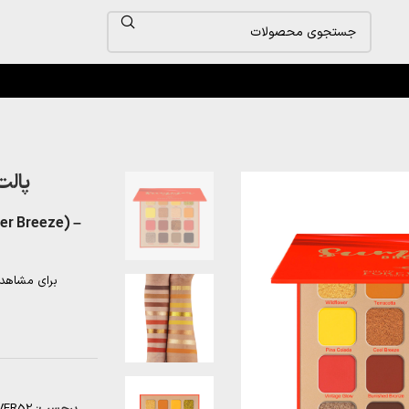
پالت سایه 16 
r Breeze) –
برای مشاهد
برچسب:
VER52