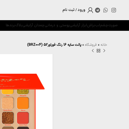
ورود / ثبت نام
صورت
چشم
لب
براش
ابزار آرایشی
پوستی و درمانی
چمدان آرایشی
بلاگ
برندها
خانه
»
فروشگاه
»
پالت سایه 16 رنگ فوراور52 (BRZ004)