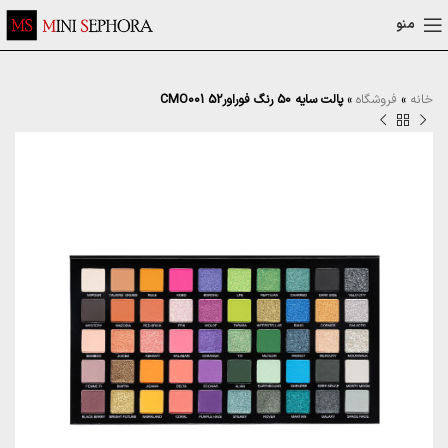
منو
خانه
»
فروشگاه
»
پالت سایه 50 رنگ فوراور52 CMO001