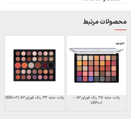
محصولات مرتبط
ناموجود
پالت سایه 35 رنگ فوراور52 –
پالت سایه 34 رنگ فوراور52 (IEB002)
UEP001