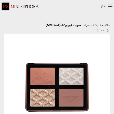
منو
خانه
»
فروشگاه
»
پالت صورت فوراور52 (MMG002)