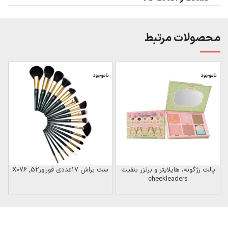
محصولات مرتبط
ناموجود
ناموجود
ن
پالت رژگونه، هایلایتر و برنزر بنفیت
ست براش 17عددی فوراور52, X076
س
cheekleaders