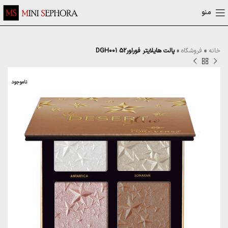
منو
خانه
»
فروشگاه
»
پالت هایلایتر فوراور52 DGH001
ناموجود