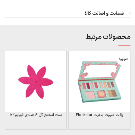
ضمانت و اصالت کالا
محصولات مرتبط
ناموجود
ن
پالت صورت بنفیت Flockstar
ست اسفنج گل 6 عددی فوراور52