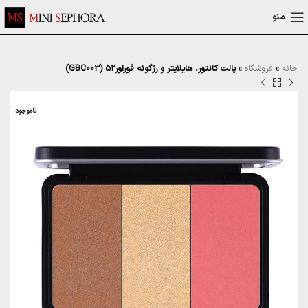
منو
خانه
»
فروشگاه
»
پالت کانتور، هایلایتر و رژگونه فوراور52 (GBC003)
ناموجود