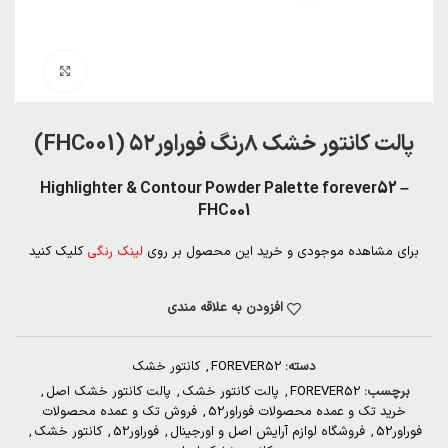
بزرگنمایی تصویر
پالت کانتور خشک ۸رنگ فوراور۵۲ (FHC001)
Highlighter & Contour Powder Palette forever52 –
FHC001
برای مشاهده موجودی و خرید این محصول بر روی
لینک رنگی
کلیک کنید
افزودن به علاقه مندی
دسته:
FOREVER52
,
کانتور خشک
برچسب:
FOREVER52
,
پالت کانتور خشک
,
پالت کانتور خشک اصل
,
خرید تک و عمده محصولات فوراور52
,
فروش تک و عمده محصولات
فوراور52
,
فروشگاه لوازم آرایش اصل و اورجینال
,
فوراور52
,
کانتور خشک
,