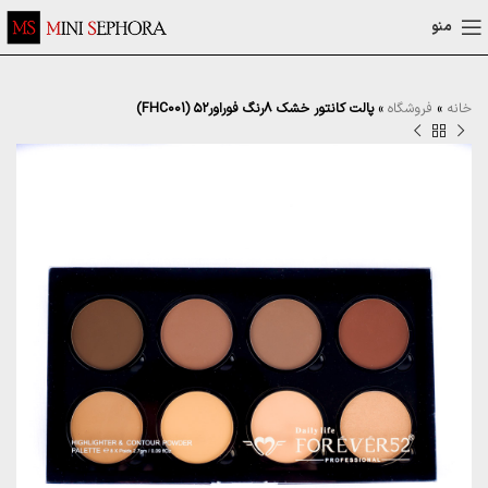
منو
خانه
»
فروشگاه
»
پالت کانتور خشک ۸رنگ فوراور۵۲ (FHC001)