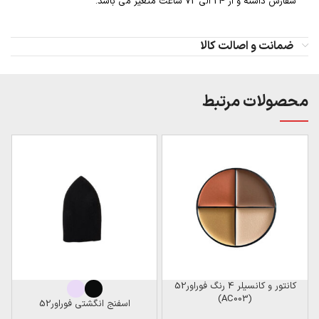
سفارش داشته و از 24 الی 72 ساعت متغیر می باشد.
ضمانت و اصالت کالا
محصولات مرتبط
کانتور و کانسیلر 4 رنگ فوراور52
پالت 
(AC003)
اسفنج انگشتی فوراور52