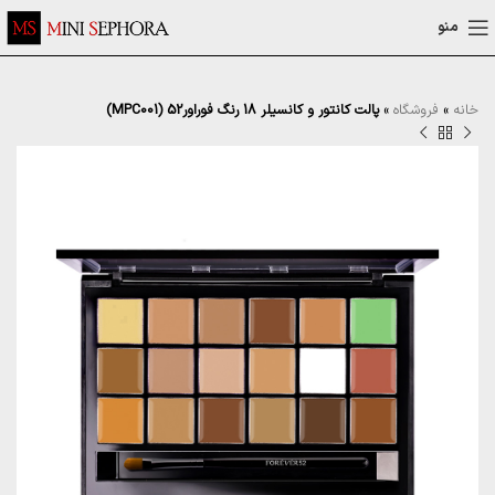
منو
خانه
»
فروشگاه
»
پالت کانتور و کانسیلر 18 رنگ فوراور52 (MPC001)