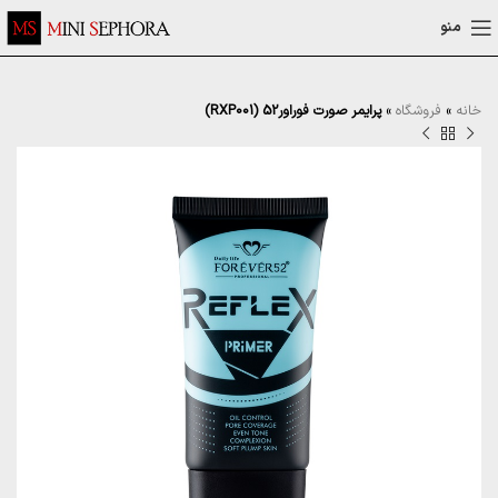
منو
خانه
»
فروشگاه
»
پرایمر صورت فوراور52 (RXP001)