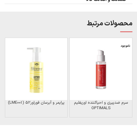
محصولات مرتبط
ناموجود
سرم ضدپیری و احیاکننده اوریفلیم
پرایمر و آبرسان فوراور52 (LME001)
ض
OPTIMALS