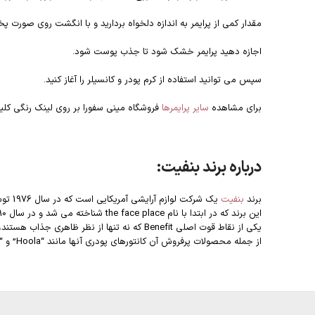
مقدار کمی از پرایمر به اندازه دلخواه بردارید و با انگشت روی صورت پ
اجازه دهید پرایمر خشک شود تا جذب پوست شود.
سپس می توانید استفاده از کرم پودر و کانسیلر را آغاز کنید.
برای مشاهده
سایر پرایمر‌ها
فروشگاه مینی سفورا بر روی لینک رنگی کلی
درباره برند بنفیت:
برند
بنفیت
یک شرکت لوازم آرایشی آمریکایی است که در سال 1976 توسط خواهران دوقلوی جین و جین فورد در سانفرانسیسکو تأسیس شد.
این برند که در ابتدا با نام the face place شناخته می شد و در سال 1990، این شرکت به Benefit Cosmetics تغییر نام داد و توزیع خود را به فروشگاه های بزرگ گسترش داد.
یکی از نقاط قوت اصلی Benefit که نه تنها از نظر ظاهری جذاب هستند، بلکه بسیار موثر هستند.
از جمله محصولات پرفروش آن کانتورهای پودری آنها مانند “Hoola” و “Dandelion” گرفته تا ریمل های برنده جوایز مانند “They’re Real!” و “badgal Bang!”.