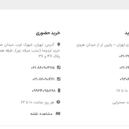
ید
خرید حضوری
:تهران – پایین تر از میدان هروی
آدرس: تهران، شهرک غرب، میدان صن
خرید لیدوما (جنب میلاد نور)، طبقه همک
021-2
پلاک 47 و 37
021-86090475
021-86090461
1
09934095898
ت صحرایی
هر روز ساعت 10 تا 22
مشاهده نقشه