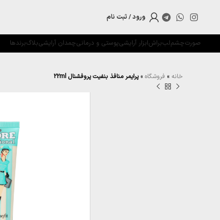
ورود / ثبت نام
صورت
چشم
لب
براش
ابزار آرایشی
پوستی و درمانی
چمدان آرایشی
بلاگ
برندها
خانه
»
فروشگاه
»
پرایمر منافذ بنفیت پروفشنال 22ml