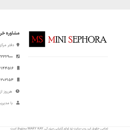
مشاوره خر
دفتر مرکزی
2332900
021-26144516
09306303154
هرروز از 10 تا 7
با مدیری
تمامی حقوق این وب سایت نزد لوازم آرایشی مری کی MARY KAY محفوظ است