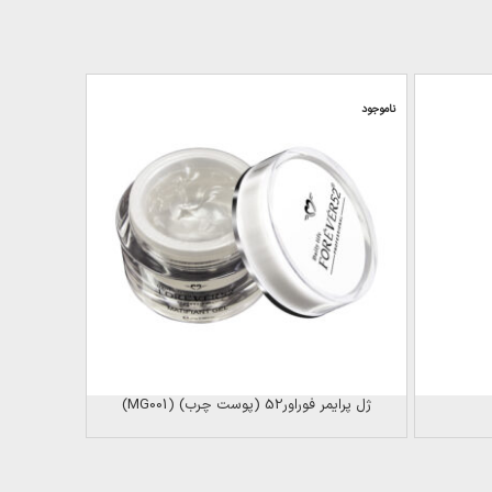
ناموجود
ژل پرایمر فوراور52 (پوست چرب) (MG001)
پرایمر