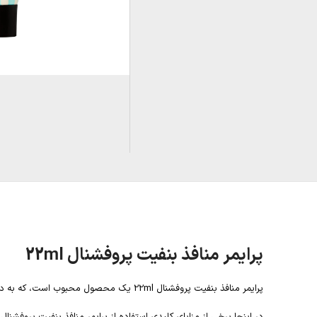
پرایمر منافذ بنفیت پروفشنال 22ml
پرایمر منافذ بنفیت پروفشنال 22ml یک محصول محبوب است، که به دلیل توانایی آن در به حداقل رساندن ظاهر منافذ و ایجاد پوستی صاف برای آرایش مناسب است.