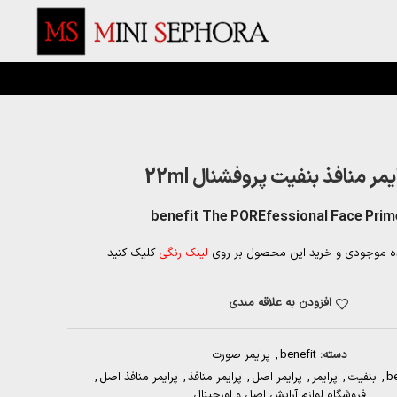
یمر منافذ بنفیت پروفشنال 22ml
benefit The POREfessional Face Prim
ه موجودی و خرید این محصول بر روی
لینک رنگی
کلیک کنید
افزودن به علاقه مندی
دسته:
benefit
,
پرایمر صورت
be
,
بنفیت
,
پرایمر
,
پرایمر اصل
,
پرایمر منافذ
,
پرایمر منافذ اصل
,
فروشگاه لوازم آرایش اصل و اورجینال