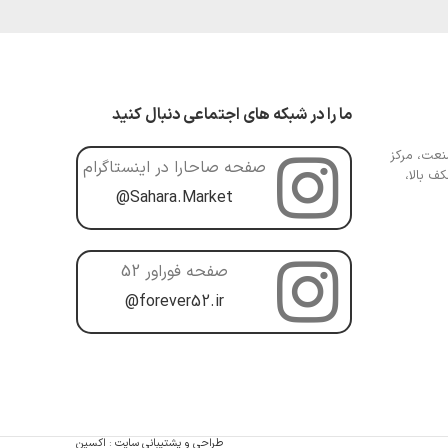
ما را در شبکه های اجتماعی دنبال کنید
عت، مرکز
صفحه صاحارا در اینستاگرام
ف بالا،
@Sahara.Market
صفحه فوراور 52
@forever52.ir
طراحی و پشتیبانی سایت
:
اکسین