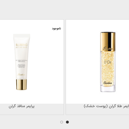
ناموجود
ایمر طلا گرلن (پوست خشک)
پرایمر منافذ گرلن