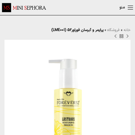
منو
خانه
»
فروشگاه
»
پرایمر و آبرسان فوراور52 (LME001)