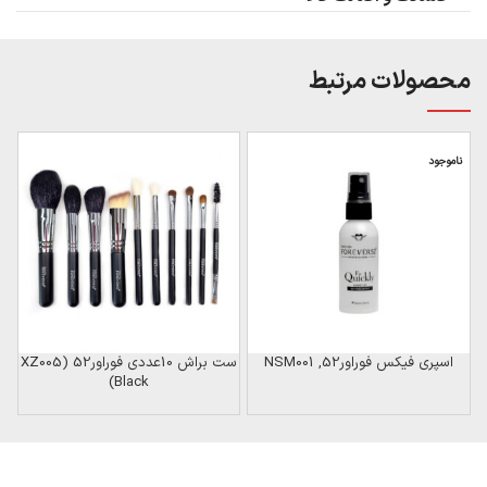
محصولات مرتبط
ناموجود
اسپری فیکس فوراور52, NSM001
ست براش 10عددی فوراور52 (XZ005
Black)