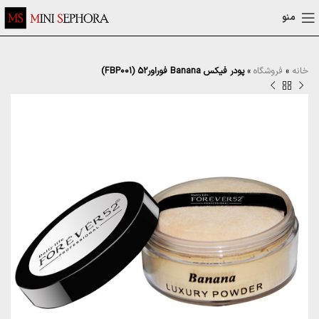
منو
خانه
»
فروشگاه
»
پودر فیکس Banana فوراور52 (FBP001)