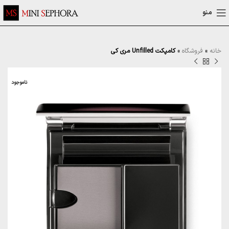
منو
خانه
»
فروشگاه
»
کامپکت Unfilled مری کی
ناموجود