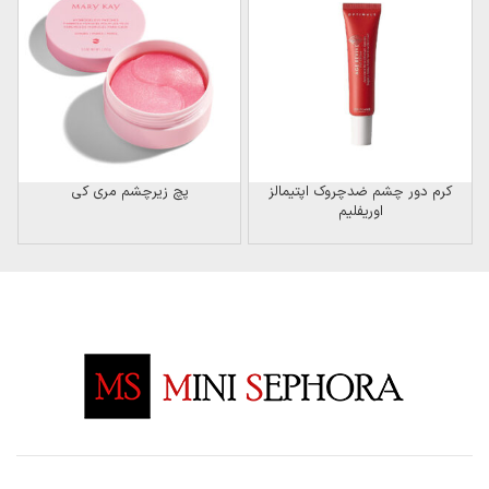
کرم دور چشم ضدچروک اپتیمالز
پچ زیرچشم مری کی
اوریفلیم