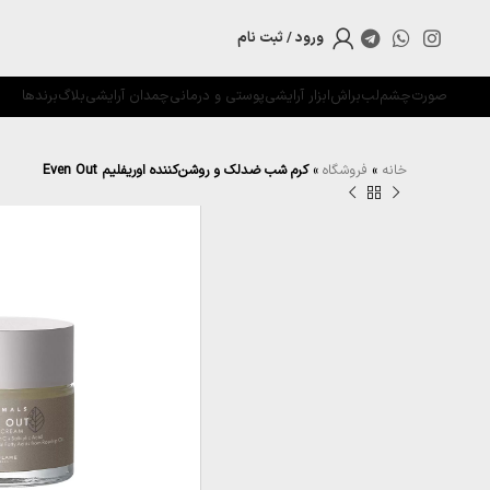
ورود / ثبت نام
صورت
چشم
لب
براش
ابزار آرایشی
پوستی و درمانی
چمدان آرایشی
بلاگ
برندها
خانه
»
فروشگاه
»
کرم شب ضدلک و روشن‌کننده اوریفلیم Even Out