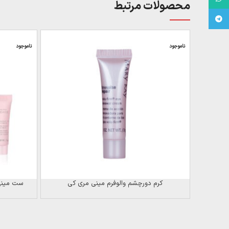
محصولات مرتبط
Telegram
ناموجود
ناموجود
کرم دورچشم والوفرم مینی مری کی
ست مینی 3D مری کی (پوست مختل