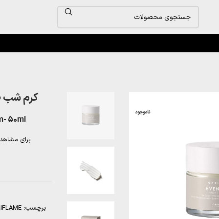
کرم شب ضدل
ناموجود
m- 50ml
برای مشاهد
برچسب:
IFLAME