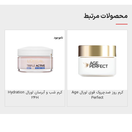
محصولات مرتبط
ناموجود
ن
کرم روز ضدچروک قوی لورال Age
کرم شب و آبرسان لورال Hydration
24H
Perfect