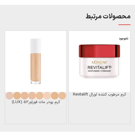
محصولات مرتبط
ناموجود
کرم مرطوب کننده لورال Revitalift
کرم پودر مات فوراور52 (LUX)