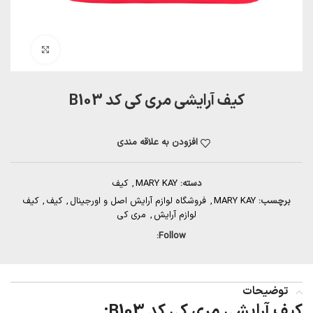
بزرگنمایی تصویر
کیف آرایشی مری کی کد B103
افزودن به علاقه مندی
دسته:
MARY KAY
,
کیف
برچسب:
MARY KAY
,
فروشگاه لوازم آرایش اصل و اورجینال
,
کیف
,
کیف
لوازم آرایش
,
مری کی
Follow:
توضیحات
کیف آرایشی مری کی کد B103: