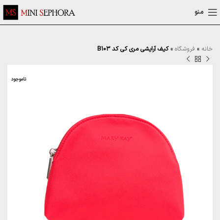
منو
خانه
»
فروشگاه
»
کیف آرایشی مری کی کد B103
ناموجود