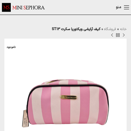
منو
خانه
»
فروشگاه
»
کیف آرایشی ویکتوریا سکرت ST13
ناموجود