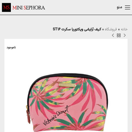
منو
خانه
»
فروشگاه
»
کیف آرایشی ویکتوریا سکرت ST16
ناموجود