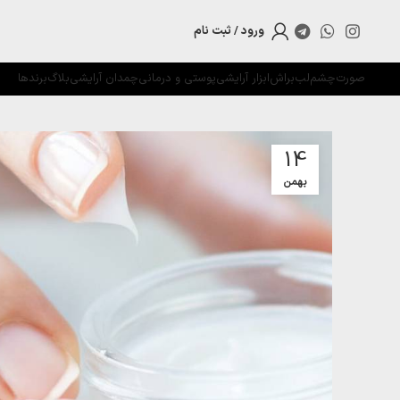
ورود / ثبت نام
صورت
چشم
لب
براش
ابزار آرایشی
پوستی و درمانی
چمدان آرایشی
بلاگ
برندها
14
بهمن